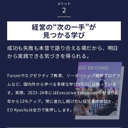
メリット
2
経営の“次の一手”が
見つかる学び
成功も失敗も本音で語り合える場だから、
明日
から実践できる気づきを得られる。
Forumやエグゼクティブ教育、リーダーシップ開発プログラ
ムなど、国内外から学べる多様な学びがEOには揃っていま
す。実際、2023-24年にはExecutive Educationの参加が前
年から13％アップ。常に進化し続けたい経営者の学びを、
EO Kyushuは全力で後押しします。