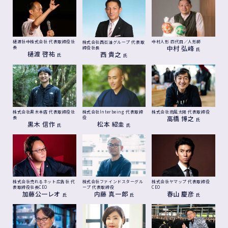
中村人形
四代目／人形師
樋渡社中株式会社
代表取締役社
株式会社西石油グループ
代表取
中村 弘峰
長
締役社長
氏
樋渡 啓祐
西 貴之
氏
氏
株式会社黒木本店
代表取締役社
株式会社雨風太陽
代表取締役
株式会社Interbeing
代表取締
高橋 博之
長
役
氏
黒木 信作
松本 紹圭
氏
氏
株式会社売れるネット広告社
代
株式会社ヤマップ
代表取締役
株式会社ファインドスターグル
表取締役社長CEO
CEO
ープ
代表取締役
加藤公一レオ
春山 慶彦
内藤 真一郎
氏
氏
氏