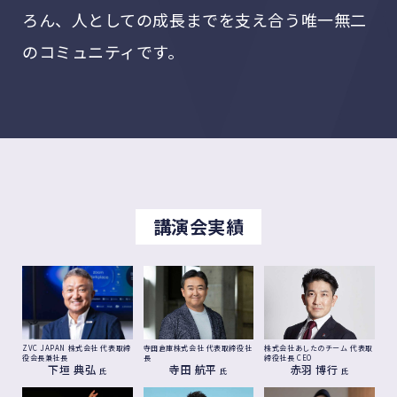
ろん、人としての成長までを支え合う唯一無二
のコミュニティです。
講演会実績
株式会社あしたのチーム
代表取
ZVC JAPAN 株式会社
代表取締
寺田倉庫株式会社
代表取締役社
締役社長 CEO
役会長兼社長
長
赤羽 博行
下垣 典弘
寺田 航平
氏
氏
氏