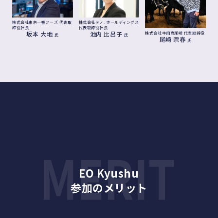
株式会社東京一番フーズ
代表取
株式会社テノ. ホールディングス
締役社長
代表取締役社長
坂本 大地
池内 比呂子
株式会社牛肉商尾崎
代表取締役
氏
氏
尾崎 宗春
氏
EO Kyushu
参加のメリット