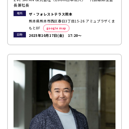
長兼社長
場所
ザ・フォレストテラス熊本
熊本県熊本市西区春日3丁目15-26 アミュプラザくま
もと8F
google map
日時
2025年10月17日(金) 17:20～