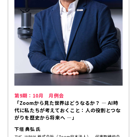
第9期：10月 月例会
「Zoomから見た世界はどうなるか？ ― AI時
代に私たちが考えておくこと：人の役割とつな
がりを歴史から将来へ ―」
下垣 典弘 氏
ZVC JAPAN 株式会社（Zoom日本法人） 代表取締役会