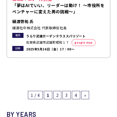
「夢はAIでいい、リーダーは動け！ 〜市役所を
ベンチャーに変えた男の挑戦〜」
樋渡啓祐 氏
樋渡社中株式会社 代表取締役社長
場所
うらり武雄ガーデンテラススパリゾート
佐賀県武雄市武雄町昭和１７
google map
日時
2025年5月16日（金）17：00～
1 / 4
1
2
3
4
»
BY YEARS