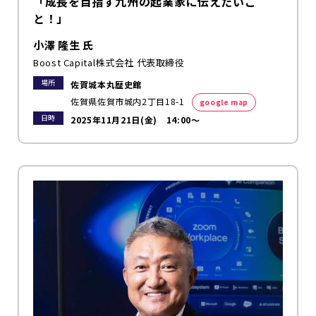
「成長を目指す九州の起業家に伝えたいこ
と！」
小澤 隆生 氏
Boost Capital株式会社 代表取締役
場所
佐賀城本丸歴史館
佐賀県佐賀市城内2丁目18-1
google map
日時
2025年11月21日(金) 14:00～