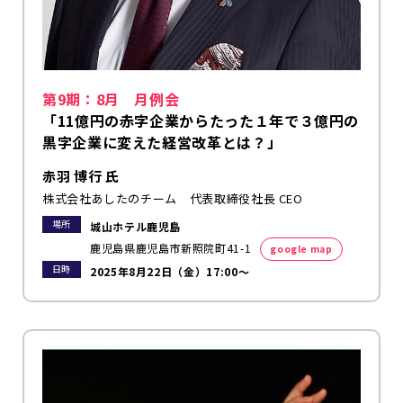
第9期：8月 月例会
「11億円の赤字企業からたった１年で３億円の
黒字企業に変えた経営改革とは？」
赤羽 博行 氏
株式会社あしたのチーム 代表取締役社長 CEO
場所
城山ホテル鹿児島
鹿児島県鹿児島市新照院町41-1
google map
日時
2025年8月22日（金）17:00～