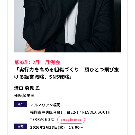
第9期：2月 月例会
「実行力を高める組織づくり 頭ひとつ飛び抜
ける経営戦略、SNS戦略」
溝口 勇児 氏
連続起業家
場所
アルマリアン福岡
福岡市中央区今泉1丁目22-17 RESOLA SOUTH
TERRACE 3階
google map
日時
2026年2月18日(水) 17:00～